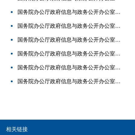
于机构改革后政府信息公开申请办理问题的
解释
国务院办公厅政府信息与政务公开办公室关
于明确政府信息公开与业务查询事项界限的
解释
国务院办公厅政府信息与政务公开办公室关
于政府信息公开处理决定送达问题的解释
国务院办公厅政府信息与政务公开办公室关
于政府信息公开年度报告有关项目填报问题
的解释
国务院办公厅政府信息与政务公开办公室关
于政府信息公开期限有关问题的解释
国务院办公厅政府信息与政务公开办公室关
于政府信息公开申请答复主体有关问题的解
释
国务院办公厅政府信息与政务公开办公室关
于政府信息公开申请接收渠道问题的解释
相关链接