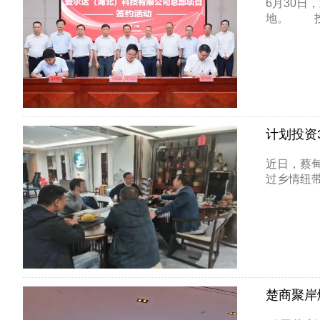
6月30
地。 投资
计划投资
近日，蔡
过乡情纽带
楚商聚岸