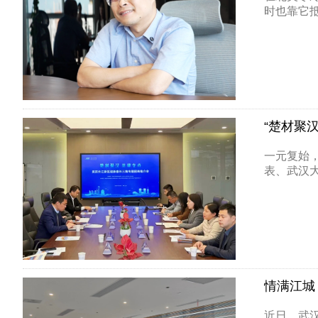
时也靠它抵
“楚材聚
一元复始
表、武汉大
情满江城
近日，武