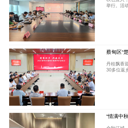
举行。活动
蔡甸区“
丹桂飘香迎
30多位返乡
“情满中