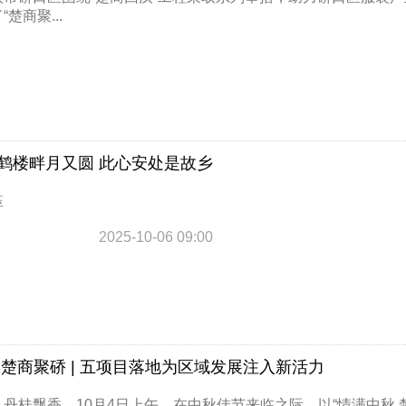
楚商聚...
鹤楼畔月又圆 此心安处是故乡
钰
2025-10-06 09:00
 楚商聚硚 | 五项目落地为区域发展注入新活力
丹桂飘香。10月4日上午，在中秋佳节来临之际，以“情满中秋