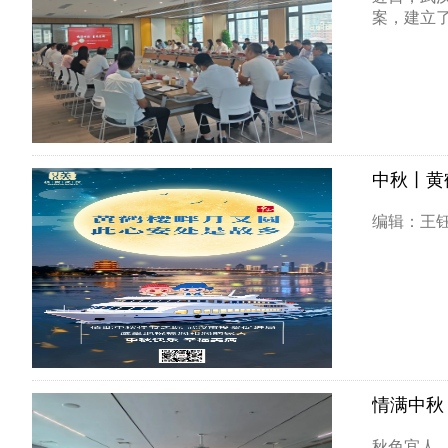
案，建立了“
中秋丨黄
编辑：王
情满中秋
秋色宜人，