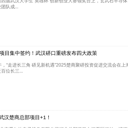
第四届武汉大学生“英雄杯”创新创业大赛领奖台上，玄武石半导
团队成...
点项目集中签约！武汉硚口重磅发布四大政策
午，“走进长三角 硚见新机遇”2025楚商聚硚投资促进交流会
百位长三...
武汉楚商总部项目+1！