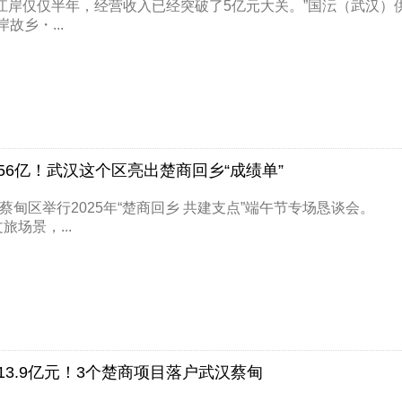
江岸仅仅半年，经营收入已经突破了5亿元大关。”国沄（武汉）供
岸故乡・...
56亿！武汉这个区亮出楚商回乡“成绩单”
，蔡甸区举行2025年“楚商回乡 共建支点”端午节专场恳谈
旅场景，...
13.9亿元！3个楚商项目落户武汉蔡甸