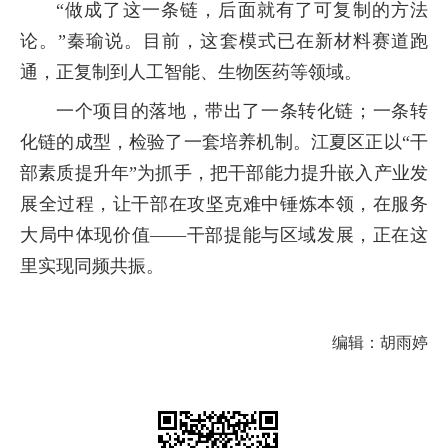
“做成了这一条链，后面就有了可复制的方法
论。”秦瑜说。目前，这套模式已在新材料赛道跑
通，正复制到人工智能、生物医药等领域。
一个项目的落地，带出了一条转化链；一条转
化链的成型，检验了一套培养机制。江夏区正以“干
部素质提升年”为抓手，把干部能力提升嵌入产业发
展全过程，让干部在攻坚克难中锤炼本领，在服务
大局中体现价值——干部提能与区域发展，正在这
里实现同频共振。
编辑：胡雨婷