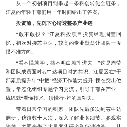
从一个初创项目到串起一条科创转化全链条，
江夏的年轻干部们用一年时间给出了答案。
投资前，先沉下心啃透整条产业链
“敢不敢投？”江夏科投项目投资经理周莹回
忆，初次对接芯中达，较高的专业壁垒让团队一度
摸不准方向。
“看不懂就学，搞不明白就扎进去。”这是周莹
和团队成员面对芯中达项目时的共识。江夏区在“干
部素质提升年”中把“经济工作能力提升”摆在突出位
置，常态化组织专题学习交流，引导干部在产业一
线练就“看懂技术、读懂行业”的真功夫。
带着日常学习的积累，团队先后多次到芯中达
调研，访谈数十人次，深入了解业务细节、参观实
验线，并同步做了大量案头研究和行业访谈——从