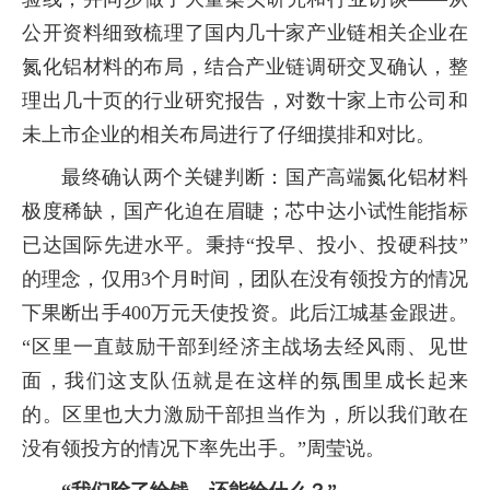
公开资料细致梳理了国内几十家产业链相关企业在
氮化铝材料的布局，结合产业链调研交叉确认，整
理出几十页的行业研究报告，对数十家上市公司和
未上市企业的相关布局进行了仔细摸排和对比。
最终确认两个关键判断：国产高端氮化铝材料
极度稀缺，国产化迫在眉睫；芯中达小试性能指标
已达国际先进水平。秉持“投早、投小、投硬科技”
的理念，仅用3个月时间，团队在没有领投方的情况
下果断出手400万元天使投资。此后江城基金跟进。
“区里一直鼓励干部到经济主战场去经风雨、见世
面，我们这支队伍就是在这样的氛围里成长起来
的。区里也大力激励干部担当作为，所以我们敢在
没有领投方的情况下率先出手。”周莹说。